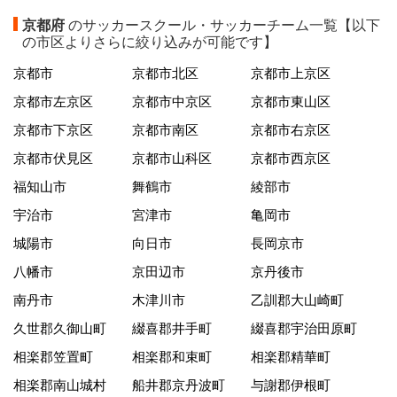
京都府
のサッカースクール・サッカーチーム一覧【以下
の市区よりさらに絞り込みが可能です】
京都市
京都市北区
京都市上京区
京都市左京区
京都市中京区
京都市東山区
京都市下京区
京都市南区
京都市右京区
京都市伏見区
京都市山科区
京都市西京区
福知山市
舞鶴市
綾部市
宇治市
宮津市
亀岡市
城陽市
向日市
長岡京市
八幡市
京田辺市
京丹後市
南丹市
木津川市
乙訓郡大山崎町
久世郡久御山町
綴喜郡井手町
綴喜郡宇治田原町
相楽郡笠置町
相楽郡和束町
相楽郡精華町
相楽郡南山城村
船井郡京丹波町
与謝郡伊根町