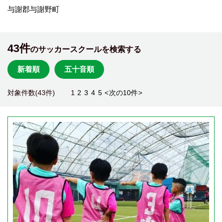
与謝郡与謝野町
43件
のサッカースクールを検索する
新着順
五十音順
対象件数(43件)
1
2
3
4
5
<
次の10件
>