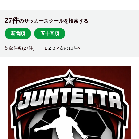
27件
のサッカースクールを検索する
新着順
五十音順
対象件数(27件)
1
2
3
<
次の10件
>