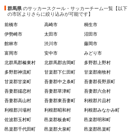
群馬県
のサッカースクール・サッカーチーム一覧【以下
の市区よりさらに絞り込みが可能です】
前橋市
高崎市
桐生市
伊勢崎市
太田市
沼田市
館林市
渋川市
藤岡市
富岡市
安中市
みどり市
北群馬郡榛東村
北群馬郡吉岡町
多野郡上野村
多野郡神流町
甘楽郡下仁田町
甘楽郡南牧村
甘楽郡甘楽町
吾妻郡中之条町
吾妻郡長野原町
吾妻郡嬬恋村
吾妻郡草津町
吾妻郡六合村
吾妻郡高山村
吾妻郡東吾妻町
利根郡片品村
利根郡川場村
利根郡昭和村
利根郡みなかみ町
佐波郡玉村町
邑楽郡板倉町
邑楽郡明和町
邑楽郡千代田町
邑楽郡大泉町
邑楽郡邑楽町