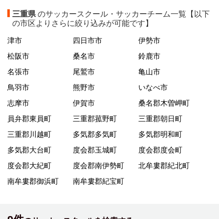
三重県
のサッカースクール・サッカーチーム一覧【以下
の市区よりさらに絞り込みが可能です】
津市
四日市市
伊勢市
松阪市
桑名市
鈴鹿市
名張市
尾鷲市
亀山市
鳥羽市
熊野市
いなべ市
志摩市
伊賀市
桑名郡木曽岬町
員弁郡東員町
三重郡菰野町
三重郡朝日町
三重郡川越町
多気郡多気町
多気郡明和町
多気郡大台町
度会郡玉城町
度会郡度会町
度会郡大紀町
度会郡南伊勢町
北牟婁郡紀北町
南牟婁郡御浜町
南牟婁郡紀宝町