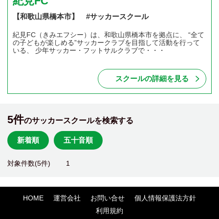
紀見FC
【和歌山県橋本市】 #サッカースクール
紀見FC（きみエフシー）は、和歌山県橋本市を拠点に、 “全て
の子どもが楽しめる”サッカークラブを目指して活動を行って
いる、 少年サッカー・フットサルクラブで・・・
スクールの詳細を見る
5件
のサッカースクールを検索する
新着順
五十音順
対象件数(5件)
1
HOME
運営会社
お問い合せ
個人情報保護法方針
利用規約