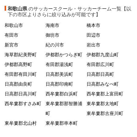
和歌山県
のサッカースクール・サッカーチーム一覧【以
下の市区よりさらに絞り込みが可能です】
和歌山市
海南市
橋本市
有田市
御坊市
田辺市
新宮市
紀の川市
岩出市
海草郡紀美野町
伊都郡かつらぎ町
伊都郡九度山町
伊都郡高野町
有田郡湯浅町
有田郡広川町
有田郡有田川町
日高郡美浜町
日高郡日高町
日高郡由良町
日高郡印南町
日高郡みなべ町
日高郡日高川町
西牟婁郡白浜町
西牟婁郡上富田町
西牟婁郡すさみ町
東牟婁郡那智勝浦
東牟婁郡太地町
町
東牟婁郡古座川町
東牟婁郡北山村
東牟婁郡串本町