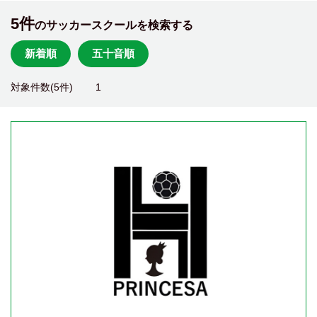
5件
のサッカースクールを検索する
新着順
五十音順
対象件数(5件)
1