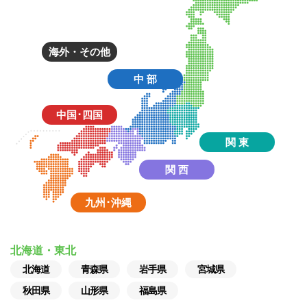
海外・その他
中 部
中国･四国
関 東
関 西
九州･沖縄
北海道・東北
北海道
青森県
岩手県
宮城県
秋田県
山形県
福島県