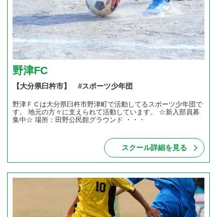
野津FC
【大分県臼杵市】 #スポーツ少年団
野津ＦＣは大分県臼杵市野津町で活動してるスポーツ少年団で
す。 地元の方々に支えられて活動しています。 ☆新入部員募
集中☆ 場所：田野公民館グラウンド ・・・
スクール詳細を見る