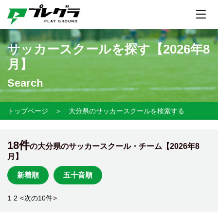
サッカースクールを探す【
2026年8
月】
Search
トップページ
＞
大分県のサッカースクールを検索する
18件
の大分県のサッカースクール・チーム【
2026年8
月】
新着順
五十音順
1
2
<
次の10件
>