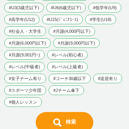
#U3(3歳児以下)
#U6(6歳児以下)
#低学年(U9)
#高学年(U12)
#U15(ｼﾞｭﾆｱﾕｰｽ)
#学生(U18)
#社会人・大学生
#月謝(4,000円以下)
#月謝(6,000円以下)
#月謝(9,000円以下)
#月謝(9,001円~)
#レベル(初心者)
#レベル(中級者)
#レベル(上級者)
#女子チーム有り
#コーチ30歳以下
#送迎有り
#スポーツ少年団
#Jチーム傘下
#個人レッスン
検索