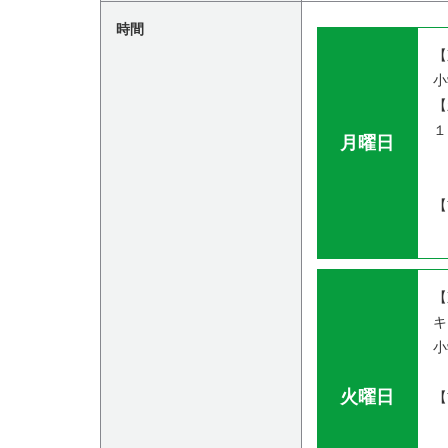
時間
【
小
【
１
月曜日
５
４
【
６
【
キ
小
火曜日
【
６