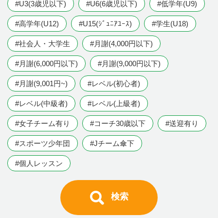
#U3(3歳児以下)
#U6(6歳児以下)
#低学年(U9)
#高学年(U12)
#U15(ｼﾞｭﾆｱﾕｰｽ)
#学生(U18)
#社会人・大学生
#月謝(4,000円以下)
#月謝(6,000円以下)
#月謝(9,000円以下)
#月謝(9,001円~)
#レベル(初心者)
#レベル(中級者)
#レベル(上級者)
#女子チーム有り
#コーチ30歳以下
#送迎有り
#スポーツ少年団
#Jチーム傘下
#個人レッスン
検索