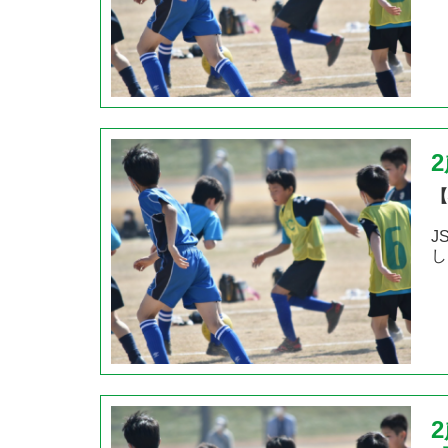
【
J
し