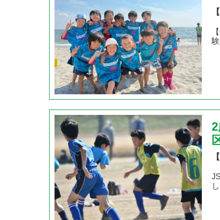
【
【
験
【
J
し