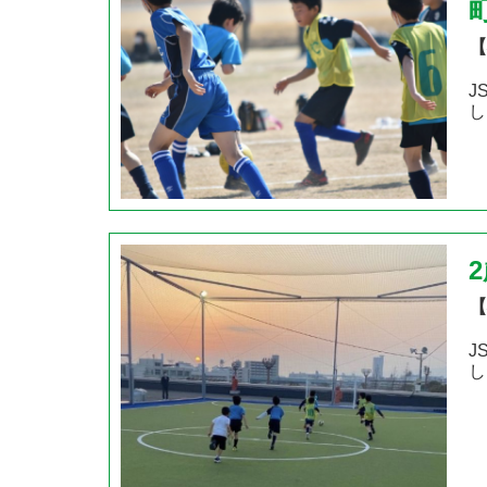
【
J
し
【
J
し