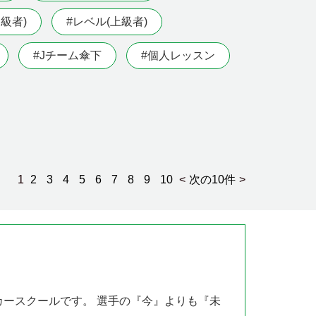
級者)
#レベル(上級者)
#Jチーム傘下
#個人レッスン
1
2
3
4
5
6
7
8
9
10
<
次の10件
>
ッカースクールです。 選手の『今』よりも『未