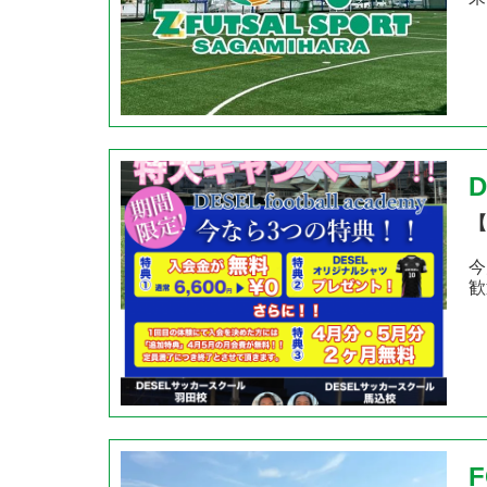
【
今
歓
F