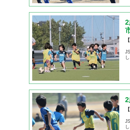
【
J
し
【
J
し