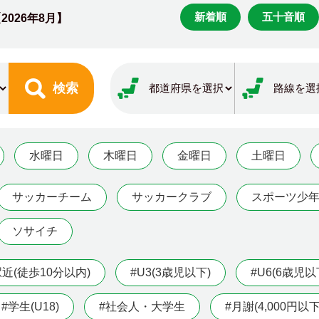
新着順
五十音順
【
2026年8月】
検索
水曜日
木曜日
金曜日
土曜日
サッカーチーム
サッカークラブ
スポーツ少
ソサイチ
駅近(徒歩10分以内)
#U3(3歳児以下)
#U6(6歳児以
#学生(U18)
#社会人・大学生
#月謝(4,000円以下