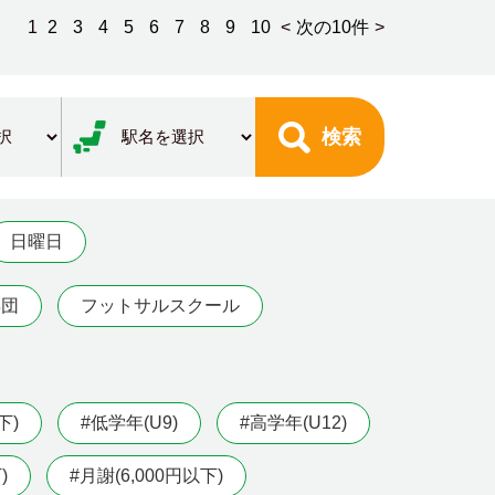
1
2
3
4
5
6
7
8
9
10
<
次の10件
>
検索
日曜日
年団
フットサルスクール
下)
#低学年(U9)
#高学年(U12)
)
#月謝(6,000円以下)