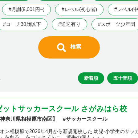
#月謝(9,001円~)
#レベル(初心者)
#レベル(中
#コーチ30歳以下
#送迎有り
#スポーツ少年団
検索
新着順
五十音順
る
ゼットサッカースクール さがみはら校
神奈川県相模原市南区】 #サッカースクール
オン相模原で2026年4月から新規開校した 幼児-小学生のサ
』を創る。 をコンセプトに、 選手の個人・・・