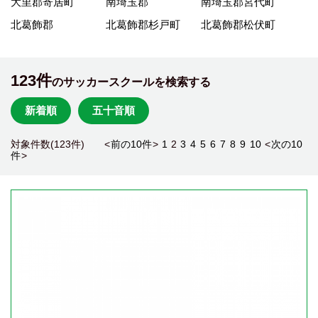
大里郡寄居町
南埼玉郡
南埼玉郡宮代町
北葛飾郡
北葛飾郡杉戸町
北葛飾郡松伏町
123件
のサッカースクールを検索する
新着順
五十音順
対象件数(123件) <
前の10件
>
1
2
3
4
5
6
7
8
9
10
<
次の10
件
>