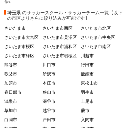
件
>
埼玉県
のサッカースクール・サッカーチーム一覧【以下
の市区よりさらに絞り込みが可能です】
さいたま市
さいたま市西区
さいたま市北区
さいたま市大宮区
さいたま市見沼区
さいたま市中央区
さいたま市桜区
さいたま市浦和区
さいたま市南区
さいたま市緑区
さいたま市岩槻区
川越市
熊谷市
川口市
行田市
秩父市
所沢市
飯能市
加須市
本庄市
東松山市
春日部市
狭山市
羽生市
鴻巣市
深谷市
上尾市
草加市
越谷市
蕨市
白岡市
戸田市
入間市