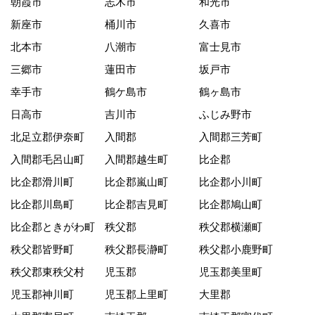
朝霞市
志木市
和光市
新座市
桶川市
久喜市
北本市
八潮市
富士見市
三郷市
蓮田市
坂戸市
幸手市
鶴ケ島市
鶴ヶ島市
日高市
吉川市
ふじみ野市
北足立郡伊奈町
入間郡
入間郡三芳町
入間郡毛呂山町
入間郡越生町
比企郡
比企郡滑川町
比企郡嵐山町
比企郡小川町
比企郡川島町
比企郡吉見町
比企郡鳩山町
比企郡ときがわ町
秩父郡
秩父郡横瀬町
秩父郡皆野町
秩父郡長瀞町
秩父郡小鹿野町
秩父郡東秩父村
児玉郡
児玉郡美里町
児玉郡神川町
児玉郡上里町
大里郡