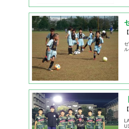
【
ゼ
ル
【
L
U