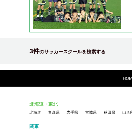
3件
のサッカースクールを検索する
HO
北海道・東北
北海道
青森県
岩手県
宮城県
秋田県
山形
関東