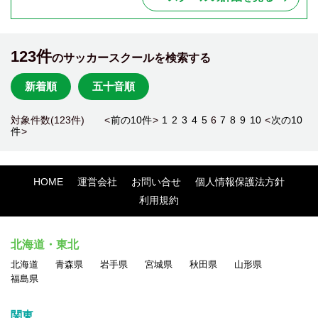
123件
のサッカースクールを検索する
新着順
五十音順
対象件数(123件) <
前の10件
>
1
2
3
4
5
6
7
8
9
10
<
次の10
件
>
HOME
運営会社
お問い合せ
個人情報保護法方針
利用規約
北海道・東北
北海道
青森県
岩手県
宮城県
秋田県
山形県
福島県
関東