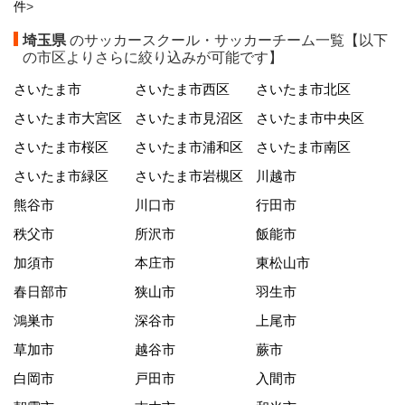
件
>
埼玉県
のサッカースクール・サッカーチーム一覧【以下
の市区よりさらに絞り込みが可能です】
さいたま市
さいたま市西区
さいたま市北区
さいたま市大宮区
さいたま市見沼区
さいたま市中央区
さいたま市桜区
さいたま市浦和区
さいたま市南区
さいたま市緑区
さいたま市岩槻区
川越市
熊谷市
川口市
行田市
秩父市
所沢市
飯能市
加須市
本庄市
東松山市
春日部市
狭山市
羽生市
鴻巣市
深谷市
上尾市
草加市
越谷市
蕨市
白岡市
戸田市
入間市