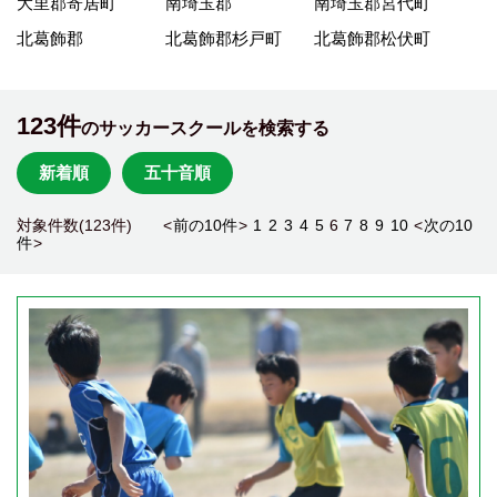
大里郡寄居町
南埼玉郡
南埼玉郡宮代町
北葛飾郡
北葛飾郡杉戸町
北葛飾郡松伏町
123件
のサッカースクールを検索する
新着順
五十音順
対象件数(123件) <
前の10件
>
1
2
3
4
5
6
7
8
9
10
<
次の10
件
>