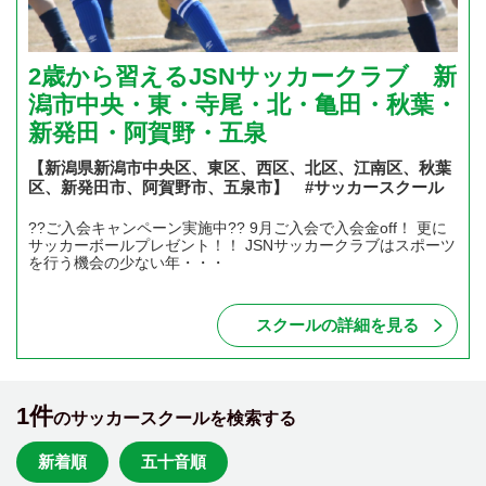
2歳から習えるJSNサッカークラブ 新
潟市中央・東・寺尾・北・亀田・秋葉・
新発田・阿賀野・五泉
【新潟県新潟市中央区、東区、西区、北区、江南区、秋葉
区、新発田市、阿賀野市、五泉市】 #サッカースクール
??ご入会キャンペーン実施中?? 9月ご入会で入会金off！ 更に
サッカーボールプレゼント！！ JSNサッカークラブはスポーツ
を行う機会の少ない年・・・
スクールの詳細を見る
1件
のサッカースクールを検索する
新着順
五十音順