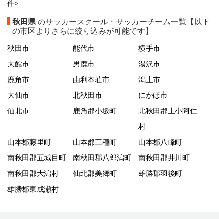
件
>
秋田県
のサッカースクール・サッカーチーム一覧【以下
の市区よりさらに絞り込みが可能です】
秋田市
能代市
横手市
大館市
男鹿市
湯沢市
鹿角市
由利本荘市
潟上市
大仙市
北秋田市
にかほ市
仙北市
鹿角郡小坂町
北秋田郡上小阿仁
村
山本郡藤里町
山本郡三種町
山本郡八峰町
南秋田郡五城目町
南秋田郡八郎潟町
南秋田郡井川町
南秋田郡大潟村
仙北郡美郷町
雄勝郡羽後町
雄勝郡東成瀬村