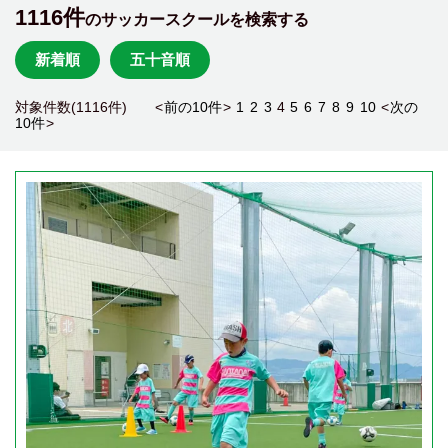
1116件
のサッカースクールを検索する
新着順
五十音順
対象件数(1116件) <
前の10件
>
1
2
3
4
5
6
7
8
9
10
<
次の
10件
>