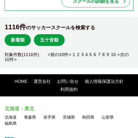
スクールの詳細を見る
1116件
のサッカースクールを検索する
新着順
五十音順
対象件数(1116件) <
前の10件
>
1
2
3
4
5
6
7
8
9
10
<
次の
10件
>
HOME
運営会社
お問い合せ
個人情報保護法方針
利用規約
北海道・東北
北海道
青森県
岩手県
宮城県
秋田県
山形県
福島県