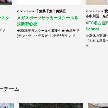
08-07 千葉県千葉市美浜区
2026-08-07 愛知県名古屋市西
市中川区、名古屋市北区、北名古
ポーツサッカースクール幕
VFC名古屋/Vaselina Socce
心校
School
6年度スクール生募集中★ 未就学児
年中・年長)から小学6年生まで...
☆夏休み期間サマースクール開催
【やれる世界へ君を！成長を実感
ラ...
ーチーム