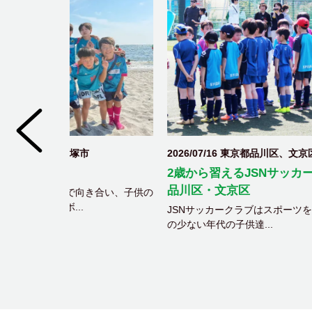
2026/07/16 東京都品川区、文京区
2026
谷市
2歳から習えるJSNサッカークラブ
2歳か
品川区・文京区
き合い、子供の
市川市
JSNサッカークラブはスポーツを行う機会
ル
の少ない年代の子供達...
JSN
の少ない