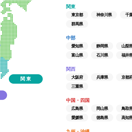
関東
東京都
神奈川県
千
群馬県
中部
愛知県
静岡県
山梨
富山県
石川県
福井
関西
大阪府
兵庫県
京都
関 東
三重県
中国・四国
広島県
岡山県
鳥取
愛媛県
徳島県
高知
九州・沖縄