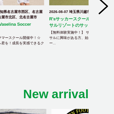
区、名古屋
2026-08-07 埼玉県川越市
2026-08-0
屋市
R'sサッカースクール｜川越フット
FCアビリ
r
サルリゾートのサッカースクール
ＦＣアビリス
長）〜小学生
【無料体験実施中！】 サッカー・フット
体験...
中！☆
サルに興味がある方、始めてみたい方、チ
できるク
ー...
New arrival