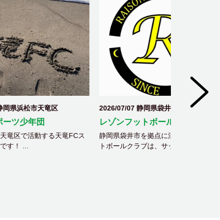
2026/07/07 静岡県袋井市
2026/06/2
レゾンフットボールクラブ
エスポルチ
学生1年生〜
竜FCス
静岡県袋井市を拠点に活動するレゾンフッ
トボールクラブは、サッ...
1998年神奈
として“エスポル