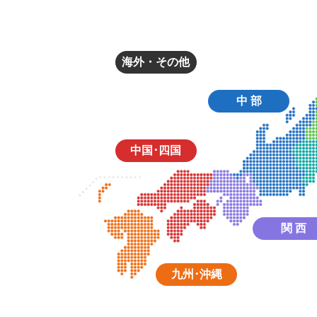
海外・その他
中 部
中国･四国
関 西
九州･沖縄