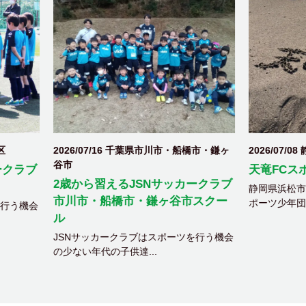
/07/16 千葉県市川市・船橋市・鎌ヶ
2026/07/08 静岡県浜松市天竜区
天竜FCスポーツ少年団
ら習えるJSNサッカークラブ
静岡県浜松市天竜区で活動する天
・船橋市・鎌ヶ谷市スクー
ポーツ少年団です！ ...
サッカークラブはスポーツを行う機会
年代の子供達...