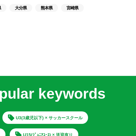
県
大分県
熊本県
宮崎県
pular keywords
U3(3歳児以下) × サッカースクール
U15(ｼﾞｭﾆｱﾕｰｽ) × 送迎有り