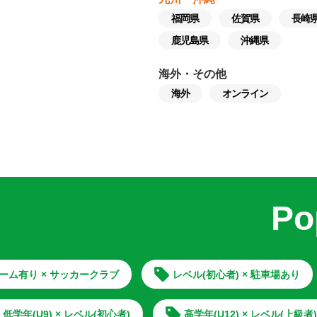
福岡県
佐賀県
長崎
鹿児島県
沖縄県
海外・その他
海外
オンライン
Po
ーム有り × サッカークラブ
レベル(初心者) × 駐車場あり
低学年(U9) × レベル(初心者)
高学年(U12) × レベル(上級者)