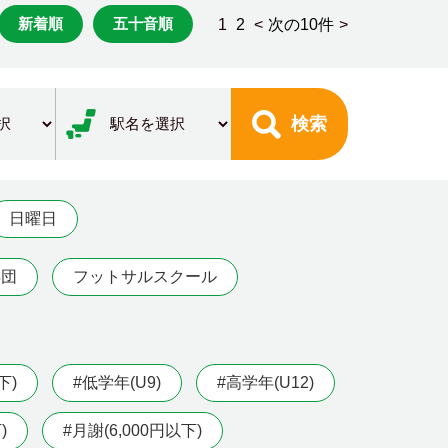
新着順
五十音順
1
2
<
次の10件
>
検索
日曜日
年団
フットサルスクール
下)
#低学年(U9)
#高学年(U12)
)
#月謝(6,000円以下)