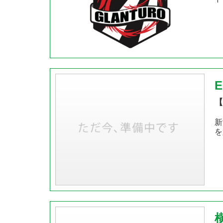
【
新
を