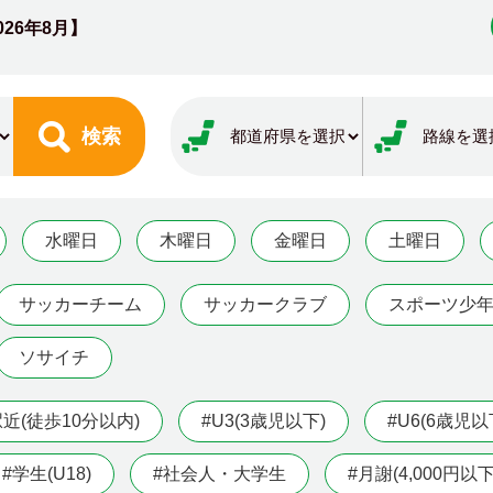
026年8月】
検索
水曜日
木曜日
金曜日
土曜日
サッカーチーム
サッカークラブ
スポーツ少
ソサイチ
駅近(徒歩10分以内)
#U3(3歳児以下)
#U6(6歳児以
#学生(U18)
#社会人・大学生
#月謝(4,000円以下