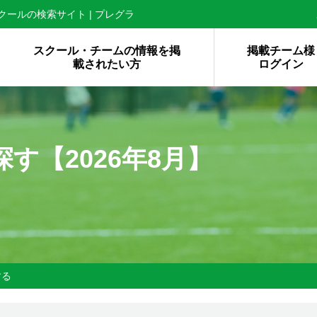
ールの検索サイト | プレグラ
スクール・チームの情報を掲
掲載チーム様
載されたい方
ログイン
探す【
2026年8月】
する