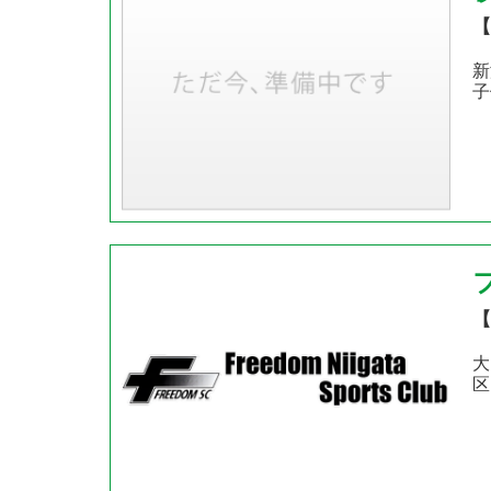
【
新
子
【
大
区