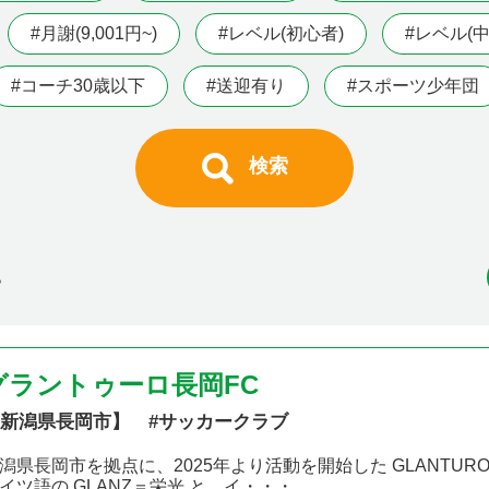
#月謝(9,001円~)
#レベル(初心者)
#レベル(中
#コーチ30歳以下
#送迎有り
#スポーツ少年団
検索
る
グラントゥーロ長岡FC
新潟県長岡市】 #サッカークラブ
潟県長岡市を拠点に、2025年より活動を開始した GLANTURO
イツ語の GLANZ＝栄光 と、イ・・・