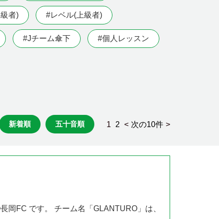
級者)
#レベル(上級者)
#Jチーム傘下
#個人レッスン
新着順
五十音順
1
2
<
次の10件
>
長岡FC です。 チーム名「GLANTURO」は、