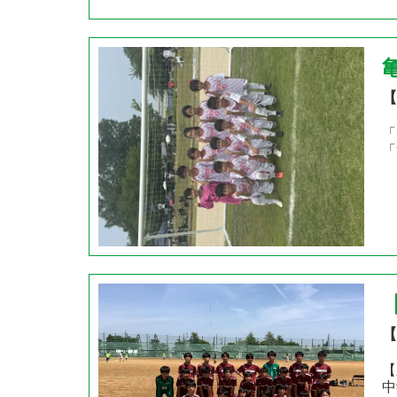
【
「
「
【
【
中