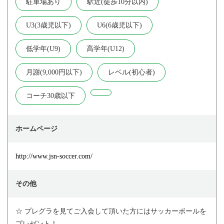
駐車場あり
駅近(徒歩10分以内)
U3(3歳児以下)
U6(6歳児以下)
低学年(U9)
高学年(U12)
月謝(9,000円以下)
レベル(初心者)
コーチ30歳以下
ホームページ
http://www.jsn-soccer.com/
その他
☆ プレグラを見てご入会して頂いた方にはサッカーボールを
プレゼント！