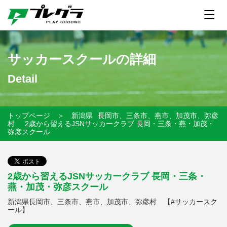
サッカースクールの詳細
Detail
トップページ
＞
新潟県
長岡市、三条市、燕市、加茂市、弥彦
村
2歳から習えるJSNサッカークラブ 長岡・三条・燕・加茂・
弥彦スクール
2歳から習えるJSNサッカークラブ 長岡・三条・
燕・加茂・弥彦スクール
新潟県長岡市、三条市、燕市、加茂市、弥彦村 【#サッカースク
ール】