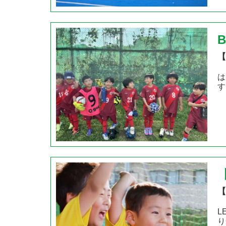
【
は
す
【
L
り