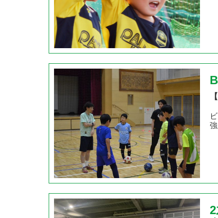
【
ビ
強