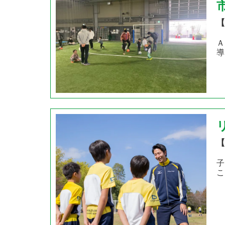
【
Ａ
導
【
子
こ