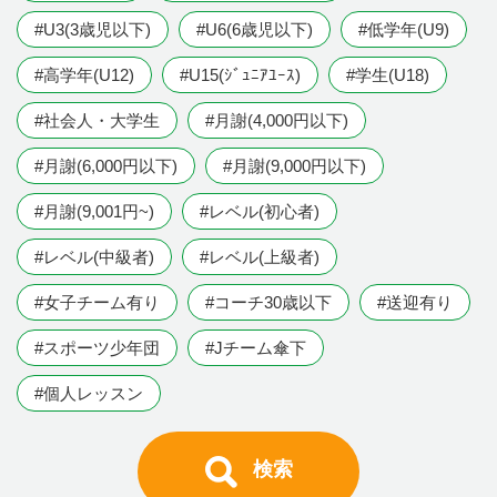
#U3(3歳児以下)
#U6(6歳児以下)
#低学年(U9)
#高学年(U12)
#U15(ｼﾞｭﾆｱﾕｰｽ)
#学生(U18)
#社会人・大学生
#月謝(4,000円以下)
#月謝(6,000円以下)
#月謝(9,000円以下)
#月謝(9,001円~)
#レベル(初心者)
#レベル(中級者)
#レベル(上級者)
#女子チーム有り
#コーチ30歳以下
#送迎有り
#スポーツ少年団
#Jチーム傘下
#個人レッスン
検索