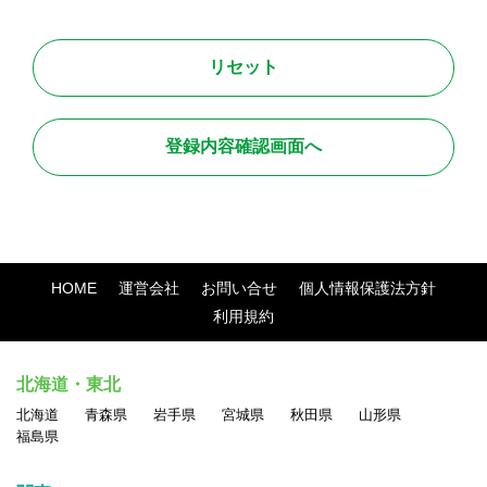
約に従ってください。
●禁止行為
本サービス利用に関しまして、全てのユーザが法令に則って安
全且つ快適に取引を行って頂くために、以下に定める行為を禁
止します。
・法令に違反する行為、および違法な行為を勧誘または助長す
る行為
HOME
運営会社
お問い合せ
個人情報保護法方針
・他のユーザのアクセスまたは操作を妨害する行為
利用規約
・サイト運営またはネットワーク・システムを妨害する行為
・他人の名誉、信用、プライバシー権、パブリシティ権、著作
北海道・東北
権、その他の権利を侵害する行為
北海道
青森県
岩手県
宮城県
秋田県
山形県
・他のユーザに対する中傷、脅迫、いやがらせ、その他経済的
福島県
もしくは精神的損害または不利益を与える行為
・民族・人種・性別・年齢等による差別につながる表現の掲載