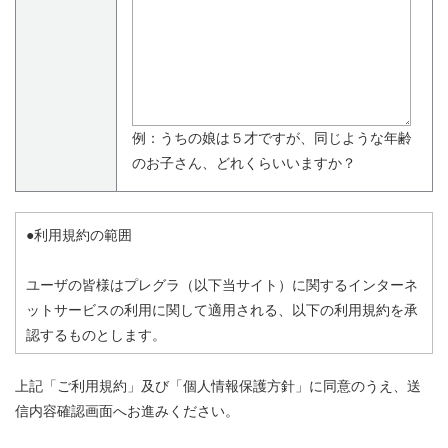
例：うちの娘は５才ですが、同じような年齢
のお子さん、どれくらいいますか？
●利用規約の範囲
ユーザの皆様はプレグラ（以下当サイト）に関するインターネ
ットサービスの利用に関して適用される、以下の利用規約を承
認するものとします。
この利用規約の他、当サイトからリンクされた他サイト、また
上記「ご利用規約」及び「個人情報保護方針」に同意のうえ、送
利用する個別サービスの利用規約（本利用規約では網羅できな
信内容確認画面へお進みください。
い、個別サービス特有の規約）が存在する場合は、その利用規