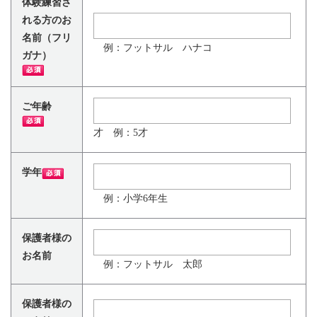
体験練習さ
れる方のお
名前（フリ
例：フットサル ハナコ
ガナ）
ご年齢
才 例：5才
学年
例：小学6年生
保護者様の
お名前
例：フットサル 太郎
保護者様の