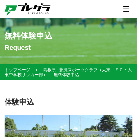
無料体験申込
Request
トップページ
＞
島根県
蒼風スポーツクラブ（大東ＪＦＣ・大
東中学校サッカー部）
無料体験申込
体験申込