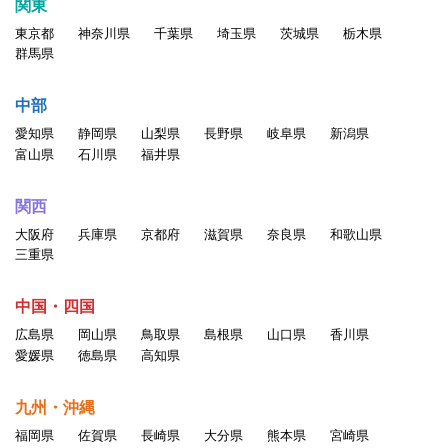
関東
・ポルノ、ヌード画像、その他一般の方が不快に感ずる画像、
東京都
神奈川県
千葉県
埼玉県
茨城県
栃木県
言葉、その他の表現の掲載
群馬県
・情報を改ざん・消去する行為、または事実に反する情報を送
信・掲示する行為
中部
・自分以外の人物を名乗ったり、代理権がないにもかかわらず
愛知県
静岡県
山梨県
長野県
岐阜県
新潟県
会社などの組織を名乗ったり、または他の人 物や組織と提
富山県
石川県
福井県
携、協力関係にあると偽ったりする行為。
・他のユーザの個人情報を収集・蓄積する行為
関西
・当サービスに関わる記載について、無断でそのコピー、複
大阪府
兵庫県
京都府
滋賀県
奈良県
和歌山県
製、アップロード、掲示、伝送、配布等をする行為
三重県
・同じアカウントを複数人で利用する行為
・一人のユーザが複数のアカウントを持つ行為
中国・四国
・その他公序良俗、一般常識に反する行為、当社が不適切と判
広島県
岡山県
鳥取県
島根県
山口県
香川県
断した行為
愛媛県
徳島県
高知県
以上の行為が確認された場合、掲載情報の変更、登録削除を含
九州・沖縄
めたしかるべき処置をとるものと
福岡県
佐賀県
長崎県
大分県
熊本県
宮崎県
します。