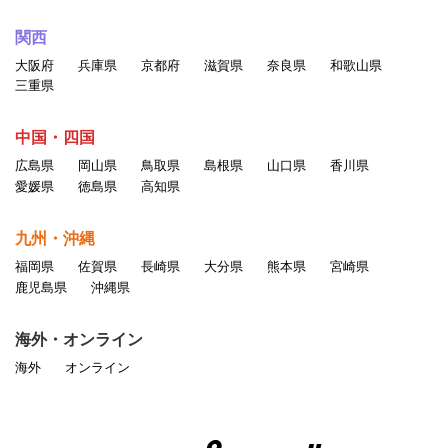
・他のユーザの個人情報を収集・蓄積する行為
関西
・当サービスに関わる記載について、無断でそのコピー、複
大阪府
兵庫県
京都府
滋賀県
奈良県
和歌山県
製、アップロード、掲示、伝送、配布等をする行為
三重県
・同じアカウントを複数人で利用する行為
・一人のユーザが複数のアカウントを持つ行為
中国・四国
・その他公序良俗、一般常識に反する行為、当社が不適切と判
広島県
岡山県
鳥取県
島根県
山口県
香川県
断した行為
愛媛県
徳島県
高知県
以上の行為が確認された場合、掲載情報の変更、登録削除を含
九州・沖縄
めたしかるべき処置をとるものと
福岡県
佐賀県
長崎県
大分県
熊本県
宮崎県
します。
鹿児島県
沖縄県
海外・オンライン
●著作権について
海外
オンライン
当サイトのサービスを利用し、情報の入力・画像のアップロー
ド等を行うユーザは、自らが登録した情報や画像について、著
作権を保有するものとします。