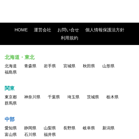
止します。
・法令に違反する行為、および違法な行為を勧誘または助長す
る行為
HOME
運営会社
お問い合せ
個人情報保護法方針
・他のユーザのアクセスまたは操作を妨害する行為
利用規約
・サイト運営またはネットワーク・システムを妨害する行為
・他人の名誉、信用、プライバシー権、パブリシティ権、著作
北海道・東北
権、その他の権利を侵害する行為
北海道
青森県
岩手県
宮城県
秋田県
山形県
・他のユーザに対する中傷、脅迫、いやがらせ、その他経済的
福島県
もしくは精神的損害または不利益を与える行為
・民族・人種・性別・年齢等による差別につながる表現の掲載
関東
・ポルノ、ヌード画像、その他一般の方が不快に感ずる画像、
東京都
神奈川県
千葉県
埼玉県
茨城県
栃木県
言葉、その他の表現の掲載
群馬県
・情報を改ざん・消去する行為、または事実に反する情報を送
信・掲示する行為
中部
・自分以外の人物を名乗ったり、代理権がないにもかかわらず
愛知県
静岡県
山梨県
長野県
岐阜県
新潟県
会社などの組織を名乗ったり、または他の人 物や組織と提
富山県
石川県
福井県
携、協力関係にあると偽ったりする行為。