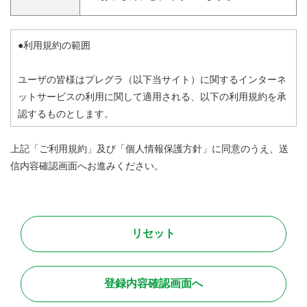
●利用規約の範囲
ユーザの皆様はプレグラ（以下当サイト）に関するインターネ
ットサービスの利用に関して適用される、以下の利用規約を承
認するものとします。
この利用規約の他、当サイトからリンクされた他サイト、また
上記「ご利用規約」及び「個人情報保護方針」に同意のうえ、送
利用する個別サービスの利用規約（本利用規約では網羅できな
信内容確認画面へお進みください。
い、個別サービス特有の規約）が存在する場合は、その利用規
約に従ってください。
●禁止行為
本サービス利用に関しまして、全てのユーザが法令に則って安
全且つ快適に取引を行って頂くために、以下に定める行為を禁