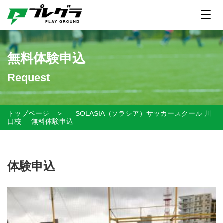
無料体験申込
Request
トップページ
＞
SOLASIA（ソラシア）サッカースクール 川
口校
無料体験申込
体験申込