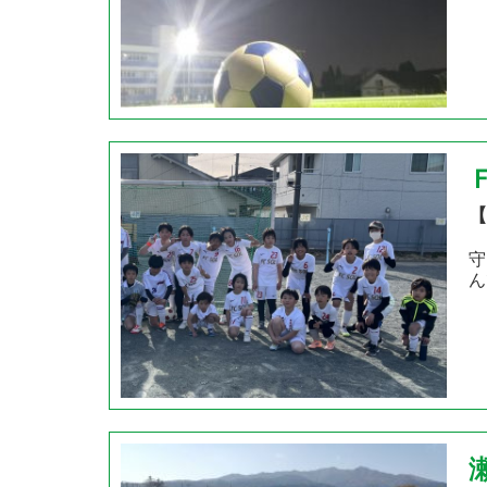
【
守
ん