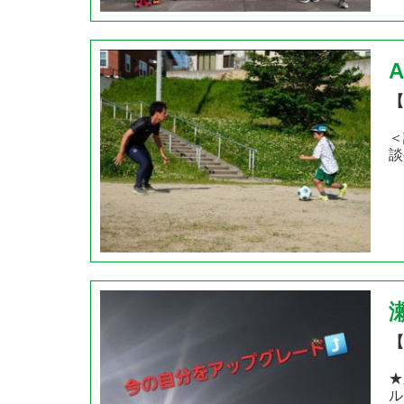
A
【
＜
談
【
★
ル