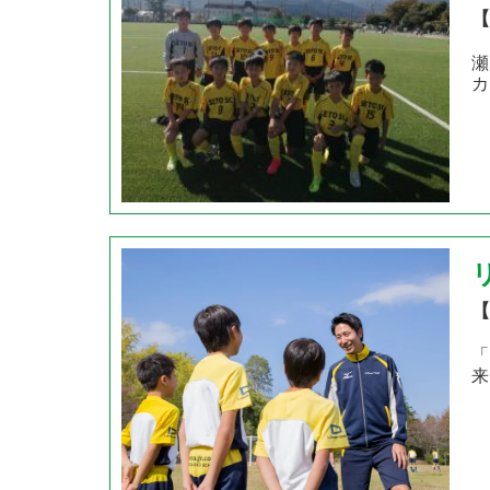
【
瀬
カ
【
「
来