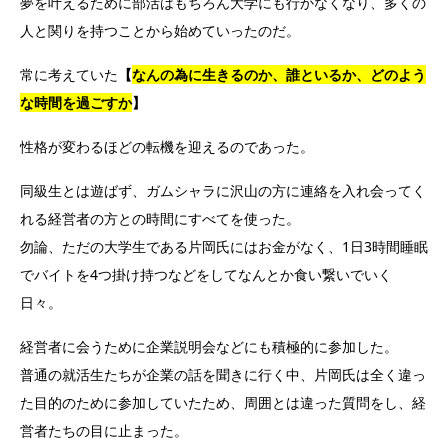
夢を叶えるために部活はもちろん大学にも行かなくなり、多くの
人と関りを持つことから始めていったのだ。
常に考えていた
【
なんの為に生きるのか、誰といるか、どのよう
な時間を過ごすか
】
性格が変わるほどの転機を迎えるのであった。
同級生とは遊ばず、ガムシャラに沢山の方に連絡を入れ会ってく
れる経営者の方との時間にすべてを使った。
勿論、ただの大学生である片岡氏にはお金がなく、1日3時間睡眠
でバイトを4つ掛け持つなどをしてなんとか食い繋いでいく
日々。
経営者に会うために企業説明会などにも積極的に参加した。
普通の就活生たちが企業の話を聞きに行く中、片岡氏は全く違っ
た目的のために参加していたため、周囲とは違った質問をし、経
営者たちの目に止まった。