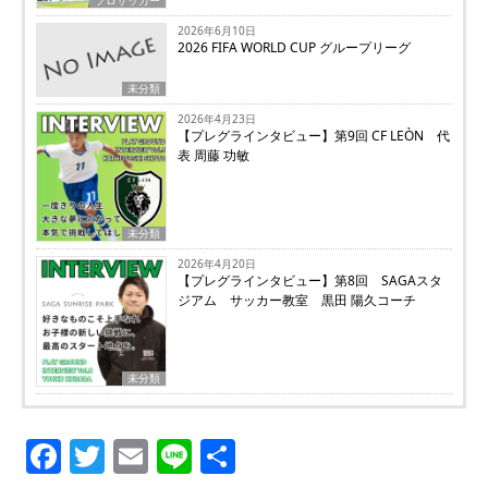
2026年6月10日
2026 FIFA WORLD CUP グループリーグ
未分類
2026年4月23日
【プレグラインタビュー】第9回 CF LEÒN 代
表 周藤 功敏
未分類
2026年4月20日
【プレグラインタビュー】第8回 SAGAスタ
ジアム サッカー教室 黒田 陽久コーチ
未分類
Facebook
Twitter
Email
Line
共