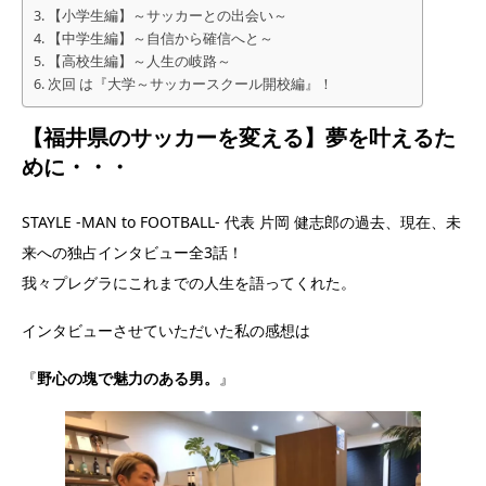
【小学生編】～サッカーとの出会い～
【中学生編】～自信から確信へと～
【高校生編】～人生の岐路～
次回 は『大学～サッカースクール開校編』！
【福井県のサッカーを変える】夢を叶えるた
めに・・・
STAYLE -MAN to FOOTBALL- 代表 片岡 健志郎の過去、現在、未
来への独占インタビュー全3話！
我々プレグラにこれまでの人生を語ってくれた。
インタビューさせていただいた私の感想は
『
野心の塊で魅力のある男。
』