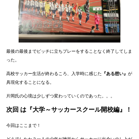
最後の最後までピッチに立ちプレーをすることなく終了してしま
った。
高校サッカー生活が終わるころ、入学時に感じた
『ある想い』
が
具現化することになる。
片岡氏の心境は少しずつ変わっていくのであった。。。
次回
は『
大学～サッカースクール開校編
』！
今回はここまで！
どうでしたか？一人の少年が挫折からサッカーに出会いのし上が