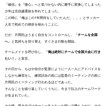
『確信』を『慢心』へと気づかない内に勝手に変換してしまった
少年は北信越選抜を外れてしまった。
この時に『俺はこの1年間何をしていたんだ。。。』とサッカー
人生で初めての挫折を味わうことに。
だが、片岡氏はうまく自分をコントロールし、『
チームを全国
へ
』と気持ちを切り替え、すぐさま行動を開始。
チームメイトを呼び出し、『
俺は絶対にチームで全国大会に行き
たい！
』と宣言。
その日から、もはや自分が監督にように一人一人にアドバイスを
しながら練習をし、練習試合の前には監督のミーティングの前に
片岡氏のミーティング行われるほどであった。
そんなことを繰り返していくうちに、今まで以上のチームワーク
が生まれていた。
その後、県大会ではチーム一丸となった戦いで勝ち上がり、その