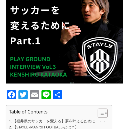
Facebook
Twitter
Email
Line
共
有
Table of Contents
【福井県のサッカーを変える】夢を叶えるために・・・
【STAYLE -MAN to FOOTBALL-とは？】