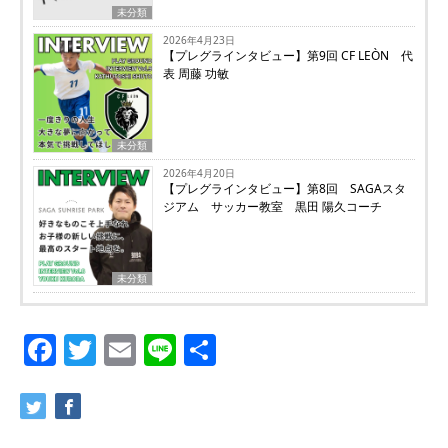
未分類
2026年4月23日
【プレグラインタビュー】第9回 CF LEÒN 代
表 周藤 功敏
未分類
2026年4月20日
【プレグラインタビュー】第8回 SAGAスタ
ジアム サッカー教室 黒田 陽久コーチ
未分類
Facebook
Twitter
Email
Line
共
有