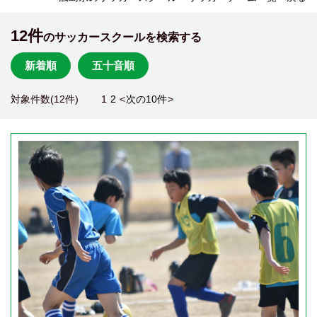
12件
のサッカースクールを検索する
新着順
五十音順
対象件数(12件)
1
2
<
次の10件
>