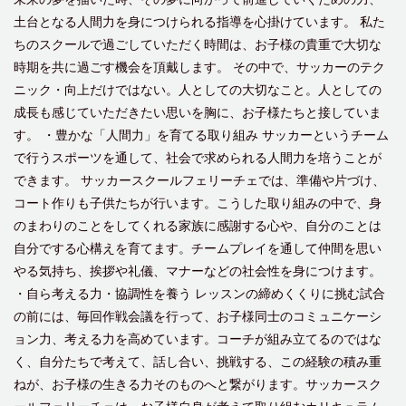
土台となる人間力を身につけられる指導を心掛けています。 私た
ちのスクールで過ごしていただく時間は、お子様の貴重で大切な
時期を共に過ごす機会を頂戴します。 その中で、サッカーのテク
ニック・向上だけではない。人としての大切なこと。人としての
成長も感じていただきたい思いを胸に、お子様たちと接していま
す。 ・豊かな「人間力」を育てる取り組み サッカーというチーム
で行うスポーツを通して、社会で求められる人間力を培うことが
できます。 サッカースクールフェリーチェでは、準備や片づけ、
コート作りも子供たちが行います。こうした取り組みの中で、身
のまわりのことをしてくれる家族に感謝する心や、自分のことは
自分でする心構えを育てます。チームプレイを通して仲間を思い
やる気持ち、挨拶や礼儀、マナーなどの社会性を身につけます。
・自ら考える力・協調性を養う レッスンの締めくくりに挑む試合
の前には、毎回作戦会議を行って、お子様同士のコミュニケーシ
ョン力、考える力を高めています。コーチが組み立てるのではな
く、自分たちで考えて、話し合い、挑戦する、この経験の積み重
ねが、お子様の生きる力そのものへと繋がります。サッカースク