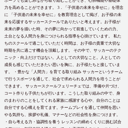
ポーツでも楽しみながら取り組むことができ、心肺機能や基礎体
力を高めることができます。 3．「子供達の未来を幸せに」を理念
に 「子供達の未来を幸せに」を教育理念として掲げ、お子様の未
来を応援するサッカースクールでありたいと考えます。お子様が
未来の夢を描いた時、その夢に向かって前進していくための力、
土台となる人間力を身につけられる指導を心掛けています。 私た
ちのスクールで過ごしていただく時間は、お子様の貴重で大切な
時期を共に過ごす機会を頂戴します。 その中で、サッカーのテク
ニック・向上だけではない。人としての大切なこと。人としての
成長も感じていただきたい思いを胸に、お子様たちと接していま
す。 ・豊かな「人間力」を育てる取り組み サッカーというチーム
で行うスポーツを通して、社会で求められる人間力を培うことが
できます。 サッカースクールフェリーチェでは、準備や片づけ、
コート作りも子供たちが行います。こうした取り組みの中で、身
のまわりのことをしてくれる家族に感謝する心や、自分のことは
自分でする心構えを育てます。チームプレイを通して仲間を思い
やる気持ち、挨拶や礼儀、マナーなどの社会性を身につけます。
・自ら考える力・協調性を養う レッスンの締めくくりに挑む試合