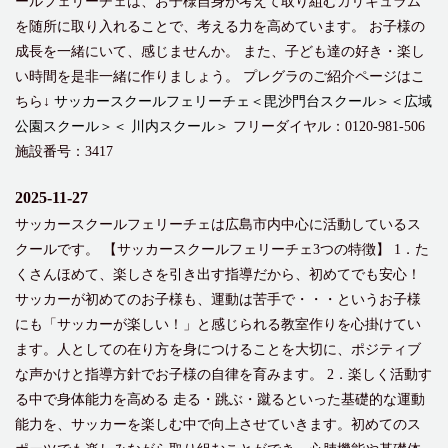
ールフェリーチェは、お子様自身が考えて取り組むカリキュラム
を随所に取り入れることで、考える力を高めています。 お子様の
成長を一緒にいて、感じませんか。 また、子ども達の好き・楽し
い時間を是非一緒に作りましょう。 プレグラのご紹介ページはこ
ちら↓
サッカースクールフェリーチェ＜毘沙門台スクール＞＜広域
公園スクール＞＜ 川内スクール＞
フリーダイヤル：0120-981-506
施設番号：3417
2025-11-27
サッカースクールフェリーチェは広島市内中心に活動しているス
クールです。 【サッカースクールフェリーチェ3つの特徴】 1．た
くさんほめて、楽しさを引き出す指導だから、初めてでも安心！
サッカーが初めてのお子様も、運動は苦手で・・・というお子様
にも「サッカーが楽しい！」と感じられる教室作りを心掛けてい
ます。人としての在り方を身につけることを大切に、ポジティブ
な声かけと指導方針でお子様の自律を育みます。 2．楽しく活動す
る中で身体能力を高める 走る・跳ぶ・蹴るといった基礎的な運動
能力を、サッカーを楽しむ中で向上させていきます。初めてのス