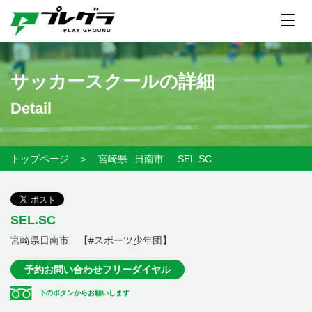
サッカースクールの詳細
Detail
トップページ
＞
宮崎県
日南市
SEL.SC
SEL.SC
宮崎県日南市 【#スポーツ少年団】
予約お問い合わせフリーダイヤル
下のボタンからお願いします