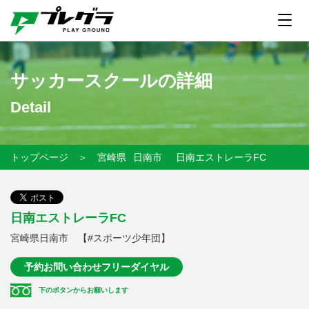
サッカースクールの詳細
Detail
トップページ
＞
宮崎県
日南市
日南エストレーラFC
日南エストレーラFC
宮崎県日南市 【#スポーツ少年団】
予約お問い合わせフリーダイヤル
下のボタンからお願いします