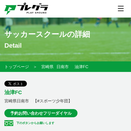
サッカースクールの詳細
Detail
トップページ
＞
宮崎県
日南市
油津FC
油津FC
宮崎県日南市 【#スポーツ少年団】
予約お問い合わせフリーダイヤル
下のボタンからお願いします