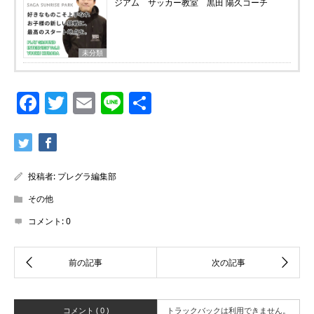
ジアム サッカー教室 黒田 陽久コーチ
未分類
Facebook
Twitter
Email
Line
共
有
投稿者:
プレグラ編集部
その他
コメント:
0
コメント ( 0 )
トラックバックは利用できません。