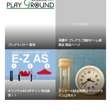
保護中: プレグラご契約チーム様
プレグラバナー 配布
限定 商品ページ
オリジナルEZ-UPテント 特化販
サッカーの試合時間は？ハーフタ
売！！
イムは何分？