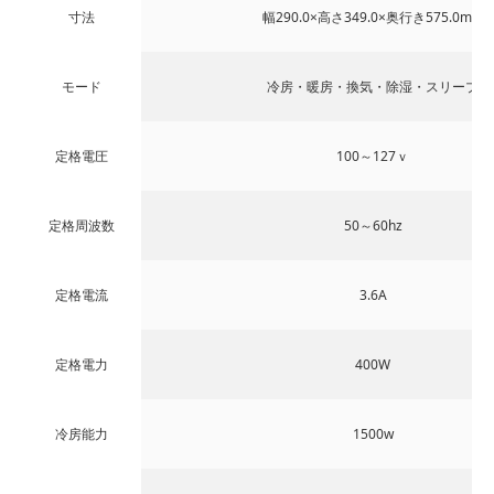
寸法
幅290.0×高さ349.0×奥行き575.0mm
モード
冷房・暖房・換気・除湿・スリープ
定格電圧
100～127ｖ
定格周波数
50～60hz
定格電流
3.6A
定格電力
400W
冷房能力
1500w