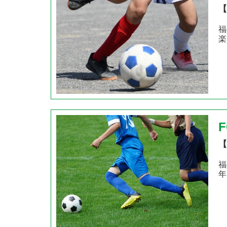
【
福
楽
【
福
年