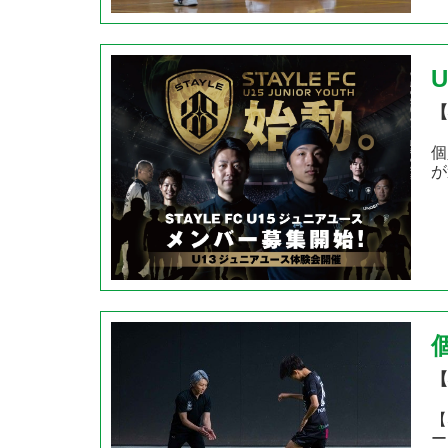
【
個
が
【
【
ー