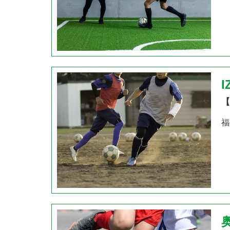
I
【
福