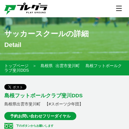
サッカースクールの詳細
Detail
トップページ
＞
島根県
出雲市斐川町
島根フットボールク
ラブ斐川DDS
島根フットボールクラブ斐川DDS
島根県出雲市斐川町 【#スポーツ少年団】
予約お問い合わせフリーダイヤル
下のボタンからお願いします