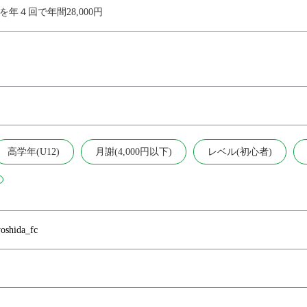
円を年４回で年間28,000円
高学年(U12)
月謝(4,000円以下)
レベル(初心者)
yoshida_fc