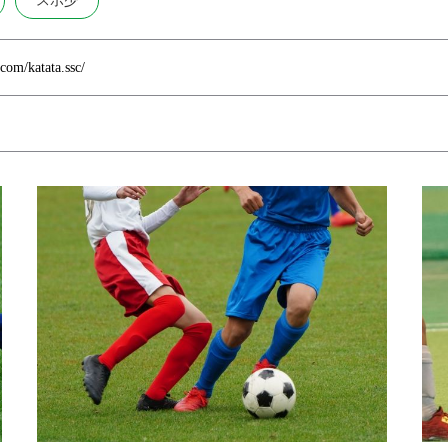
スポ少
com/katata.ssc/