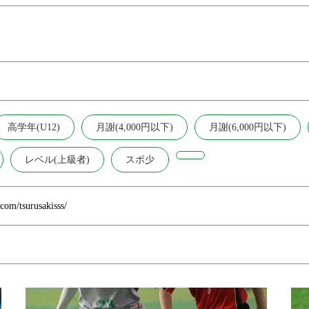
高学年(U12)
月謝(4,000円以下)
月謝(6,000円以下)
レベル(上級者)
スポ少
com/tsurusakisss/