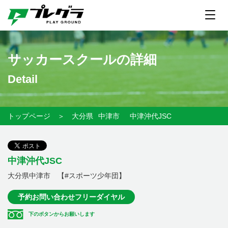
サッカースクールの詳細
Detail
トップページ
＞
大分県
中津市
中津沖代JSC
中津沖代JSC
大分県中津市 【#スポーツ少年団】
予約お問い合わせフリーダイヤル
下のボタンからお願いします