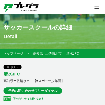
サッカースクールの詳細
Detail
トップページ
＞
高知県
土佐清水市
清水JFC
清水JFC
高知県土佐清水市 【#スポーツ少年団】
予約お問い合わせフリーダイヤル
下のボタンからお願いします