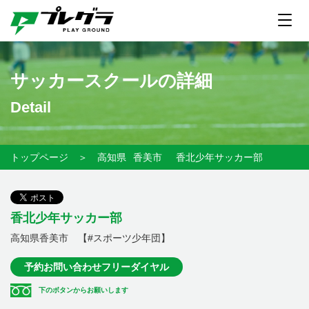
サッカースクールの詳細
Detail
トップページ
＞
高知県
香美市
香北少年サッカー部
香北少年サッカー部
高知県香美市 【#スポーツ少年団】
予約お問い合わせフリーダイヤル
下のボタンからお願いします