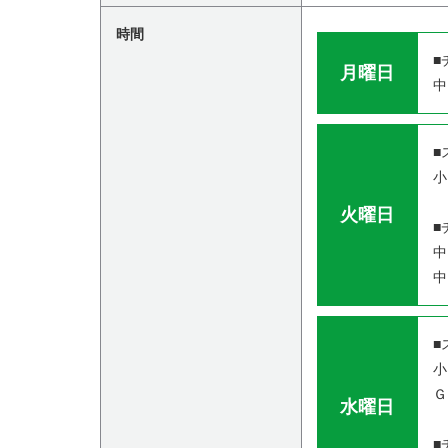
時間
■
月曜日
中
■
小
火曜日
■
中
中
■
小
Ｇ
水曜日
■