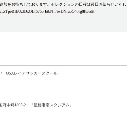
参加をお待ちしております。セレクションの日程は後日お知らせいたし
d/1wEsTpeB1hUzJDxOLf676o-bibN-FiwDNfuoQ40fg8I8/edit
FC / OSAレイアサッカースクール
府本郷1805-2 『星槎湘南スタジアム』