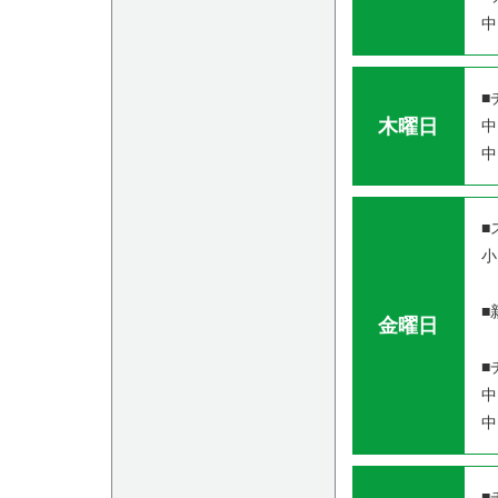
中
■
木曜日
中
中
■
小
■
金曜日
■
中
中
■