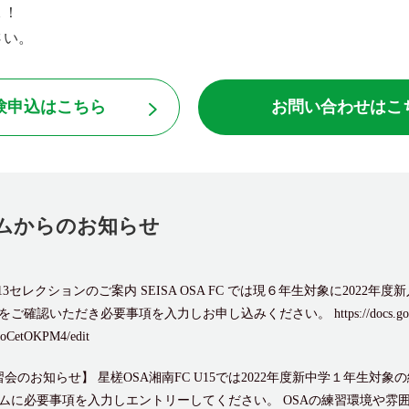
Ｋ！
さい。
験申込はこちら
お問い合わせはこ
ムからのお知らせ
 U-13セレクションのご案内 SEISA OSA FC では現６年生対象に202
ただき必要事項を入力しお申し込みください。 https://docs.google.com
CetOKPM4/edit
習会のお知らせ】 星槎OSA湘南FC U15では2022年度新中学１年生
ムに必要事項を入力しエントリーしてください。 OSAの練習環境や雰