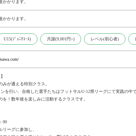
途かかります。
途かかります。
U15(ｼﾞｭﾆｱﾕｰｽ)
月謝(9,001円~)
レベル(初心者)
jisawa.com/
ス】
のみが通える特別クラス。
ョンを行い、合格した選手たちはフットサルU-12県リーグにて実践の
のを！数年後を楽しみに活動するクラスです。
：00
ルリーグに参加し、