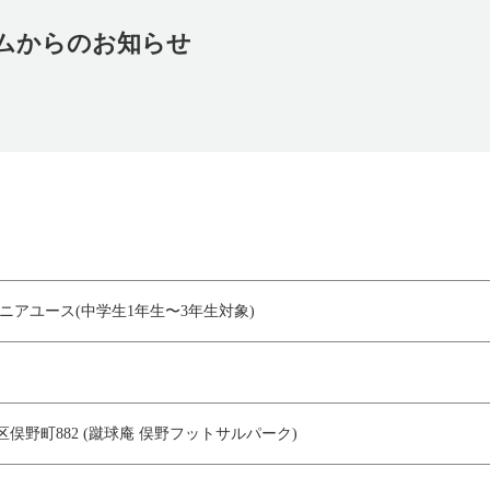
ムからのお知らせ
ニアユース(中学生1年生〜3年生対象)
俣野町882 (蹴球庵 俣野フットサルパーク)