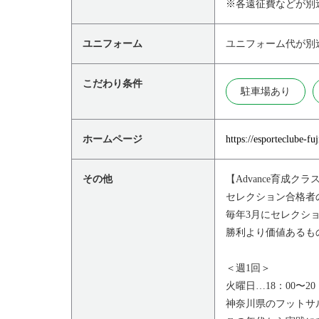
※各遠征費などが別
ユニフォーム
ユニフォーム代が別
こだわり条件
駐車場あり
ホームページ
https://esporteclube-fu
その他
【Advance育成クラ
セレクション合格者
毎年3月にセレクシ
勝利より価値あるも
＜週1回＞
火曜日…18：00〜20
神奈川県のフットサ