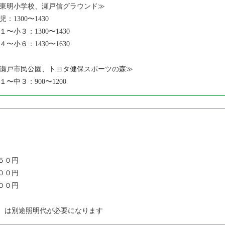
東明小学校、瀬戸信グラウンド≫
児：1300〜1430
１〜小３：1300〜1430
４〜小６：1430〜1630
瀬戸市民公園、トヨタ健保スポーツの森≫
１〜中３：900〜1200
５０円
００円
００円
）は別途照明代が必要になります