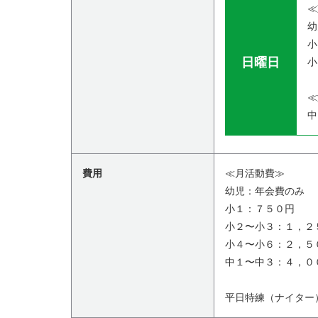
≪
幼
小
日曜日
小
≪
中
費用
≪月活動費≫
幼児：年会費のみ
小１：７５０円
小２〜小３：１，２
小４〜小６：２，５
中１〜中３：４，０
平日特練（ナイター