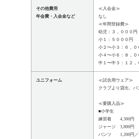
その他費用
≪入会金≫
年会費・入会金など
なし
≪年間登録費≫
幼児：３，０００円
小１：５０００円
小２〜小３：６，０
小４〜小６：８，０
中１〜中３：１２，
ユニフォーム
≪試合用ウェア≫
クラブより貸出。パ
≪要購入品≫
■小学生
練習着 4,300円
ジャージ 3,800円
パンツ 1,200円