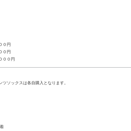
００円
００円
０００円
ンツソックスは各自購入となります。
／着