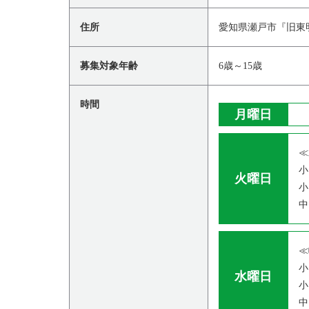
住所
愛知県瀬戸市『旧東
募集対象年齢
6歳～15歳
時間
月曜日
≪
小
火曜日
小
中
≪
小
水曜日
小
中