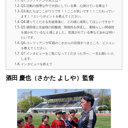
Q1.コンフィアンサSCとは？
Q2.活動の指導な中で大切にしている事、心掛けている事は？
Q3.私たちはここがウリです！！ここが良いです！！こだわってい
ます！！というポイントを教えてください。
Q4.通ってくださる生徒様達に、どの様に成長してほしいですか？
Q5.酒田様と生徒様の距離感、関係性を拝見し、素晴らしい関係性
を築かれているなと感じました。意識されている事などあれば伺い
たいです。
Q6.コンフィアンサSC様のこれからの目指すべきところ、ビジョン
を教えてください。
Q7.インタビューをご覧になってくださった方へ、一言お願いいた
します。
インタビューを終えて
酒田 慶也（さかた よしや）監督