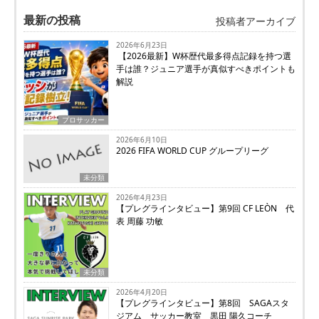
最新の投稿
投稿者アーカイブ
2026年6月23日
【2026最新】W杯歴代最多得点記録を持つ選
手は誰？ジュニア選手が真似すべきポイントも
解説
プロサッカー
2026年6月10日
2026 FIFA WORLD CUP グループリーグ
未分類
2026年4月23日
【プレグラインタビュー】第9回 CF LEÒN 代
表 周藤 功敏
未分類
2026年4月20日
【プレグラインタビュー】第8回 SAGAスタ
ジアム サッカー教室 黒田 陽久コーチ