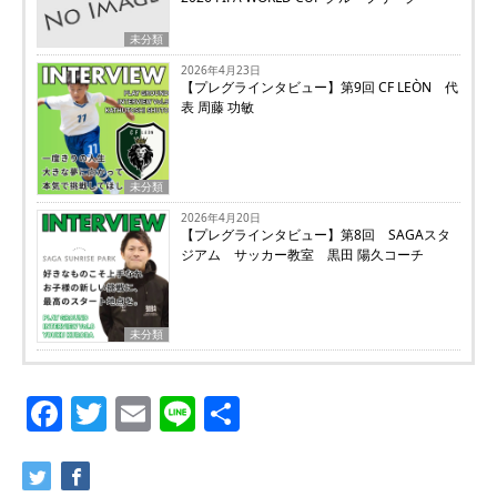
未分類
2026年4月23日
【プレグラインタビュー】第9回 CF LEÒN 代
表 周藤 功敏
未分類
2026年4月20日
【プレグラインタビュー】第8回 SAGAスタ
ジアム サッカー教室 黒田 陽久コーチ
未分類
Facebook
Twitter
Email
Line
共
有