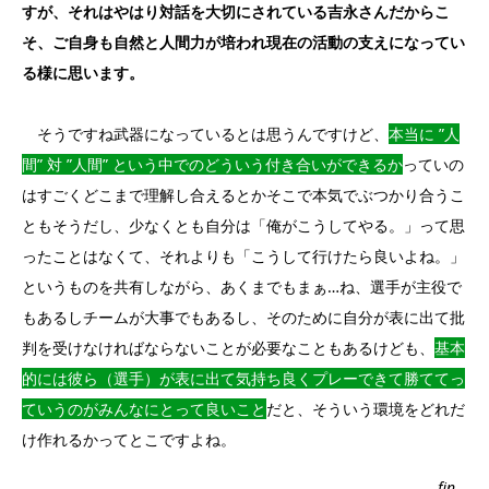
すが、それはやはり対話を大切にされている吉永さんだからこ
そ、ご自身も自然と人間力が培われ現在の活動の支えになってい
る様に思います。
そうですね武器になっているとは思うんですけど、
本当に ”人
間” 対 ”人間” という中でのどういう付き合いができるか
っていの
はすごくどこまで理解し合えるとかそこで本気でぶつかり合うこ
ともそうだし、少なくとも自分は「俺がこうしてやる。」って思
ったことはなくて、それよりも「こうして行けたら良いよね。」
というものを共有しながら、あくまでもまぁ…ね、選手が主役で
もあるしチームが大事でもあるし、そのために自分が表に出て批
判を受けなければならないことが必要なこともあるけども、
基本
的には彼ら（選手）が表に出て気持ち良くプレーできて勝ててっ
ていうのがみんなにとって良いこと
だと、そういう環境をどれだ
け作れるかってとこですよね。
fin…