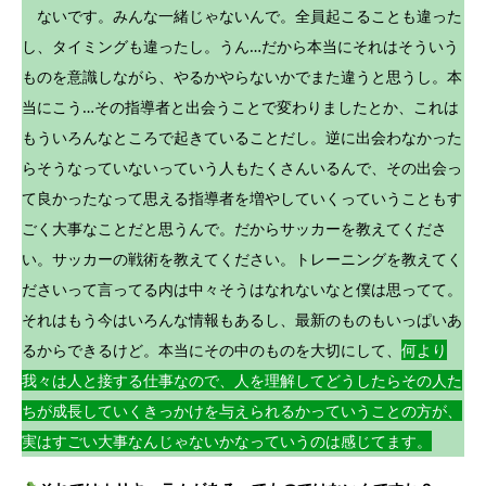
ないです。みんな一緒じゃないんで。全員起こることも違った
し、タイミングも違ったし。うん…だから本当にそれはそういう
ものを意識しながら、やるかやらないかでまた違うと思うし。本
当にこう…その指導者と出会うことで変わりましたとか、これは
もういろんなところで起きていることだし。逆に出会わなかった
らそうなっていないっていう人もたくさんいるんで、その出会っ
て良かったなって思える指導者を増やしていくっていうこともす
ごく大事なことだと思うんで。だからサッカーを教えてくださ
い。サッカーの戦術を教えてください。トレーニングを教えてく
ださいって言ってる内は中々そうはなれないなと僕は思ってて。
それはもう今はいろんな情報もあるし、最新のものもいっぱいあ
るからできるけど。本当にその中のものを大切にして、
何より
我々は人と接する仕事なので、人を理解してどうしたらその人た
ちが成長していくきっかけを与えられるかっていうことの方が、
実はすごい大事なんじゃないかなっていうのは感じてます。