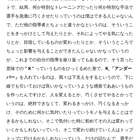
トで、結局、何か特別なトレーニングだったり何か特別な手法で
選手を急激に巧くさせたりっていうのは僕はできる人じゃないん
で、ただ他の指導者とちょっと違うかなというのは、そういうこ
とをきっかけとして与えたりとか、それによってやる気になった
りとか、目指しているものが変わったりとか、そういうところで
ちょっと影響を与えることができたんじゃないかなっていうの
が、これまでの自分の指導を振り返ってもあるので、そう言った
意味での
“ K ”
っていうものをひっくるめた形で。
K_「アンダー
バー」
を入れているのは、我々は下支えをするというので、下に
線でも引いておけば良いかなっていうような感覚でああいうもの
を作ったんですけど、人を変えるとか、巧くさせてやるとかって
いうのは、絶対できなくて、変わるきっかけ、巧くなるきっか
け、そのために何かに気付いたりっていうモノを与えることはで
きるかもしれない。そこで気付いた時に初めてその人は変わって
いくかもしれないっていう。そこで変わり続けていく人はトップ
トップに行けるかもしれないっていう。だけの話なんで、選手だ