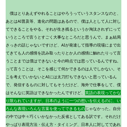
僕はとりあえずやれることはやろうっていうスタンスなのと、
あとはAI普及等、進化の問題はあるので、僕は人として人に対し
てできることをやる。それが生き残るというか淘汰されずにって
いうところで言うとすごく大事なところだと思うんで。まぁ結局
さっきの話じゃないですけど、AIが発達して指導の現場にまで出
てきても人の感情を読み取ったりとか人の感情に触れたりって言
うことまでは僕はできないと今の時点では思っているんですね。
って言うことは、そこを感じて何かできるのは人でしかない。そ
こを考えていかないとAIには太刀打ちできないと思っているん
で、発信するものに対してもそうだけど、海外で仕事をして、僕
はそんなに英語はできなかったんですけど、
英語の表現ってかな
り限られていますが、日本のように一つの想いを伝えるのに、い
ろんな表現いろんな言葉を使ってできるもの
じゃなかった。自分
の中では中々巧くいかなかった反省としてある訳です。それだけ
やっぱり表現方法・伝え方・タイミング、日本人に対してであれ