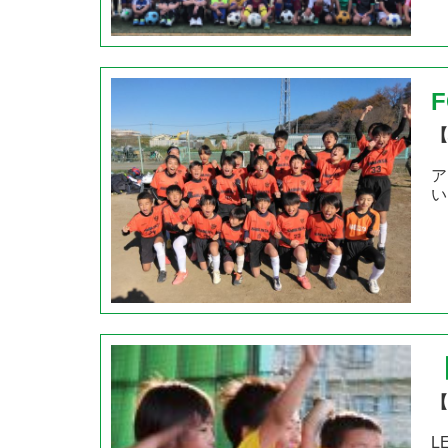
【
ア
い
【
L