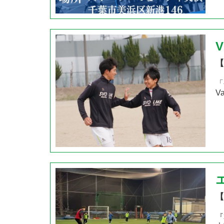
V
【
「
V
【
『