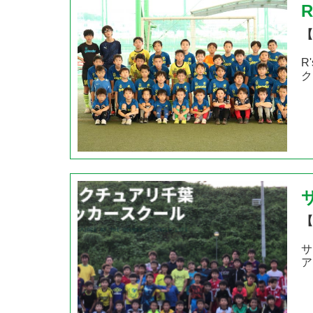
【
R
ク
【
サ
ア