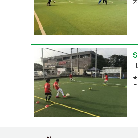
大
【
★
→