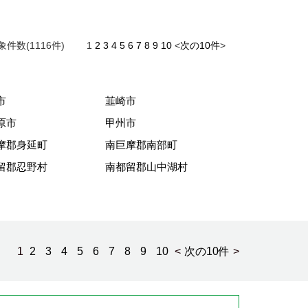
象件数(1116件)
1
2
3
4
5
6
7
8
9
10
<
次の10件
>
市
韮崎市
原市
甲州市
摩郡身延町
南巨摩郡南部町
留郡忍野村
南都留郡山中湖村
件)
1
2
3
4
5
6
7
8
9
10
<
次の10件
>