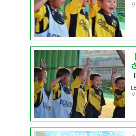
り
【
L
り