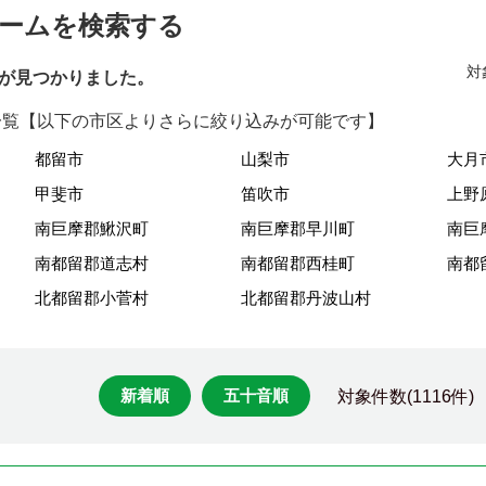
ームを検索する
対
が見つかりました。
覧【以下の市区よりさらに絞り込みが可能です】
都留市
山梨市
大月
甲斐市
笛吹市
上野
南巨摩郡鰍沢町
南巨摩郡早川町
南巨
南都留郡道志村
南都留郡西桂町
南都
北都留郡小菅村
北都留郡丹波山村
新着順
五十音順
対象件数(1116