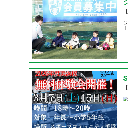
【
ジ
上
【