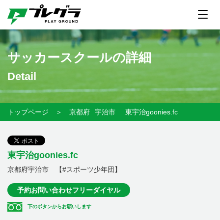
サッカースクールの詳細
Detail
トップページ
＞
京都府
宇治市
東宇治goonies.fc
東宇治goonies.fc
京都府宇治市 【#スポーツ少年団】
予約お問い合わせフリーダイヤル
下のボタンからお願いします