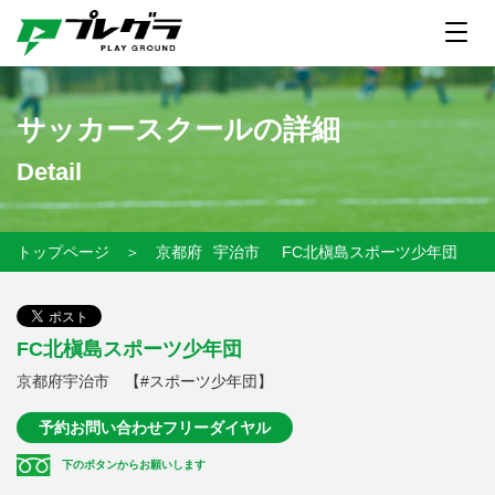
サッカースクールの詳細
Detail
トップページ
＞
京都府
宇治市
FC北槇島スポーツ少年団
FC北槇島スポーツ少年団
京都府宇治市 【#スポーツ少年団】
予約お問い合わせフリーダイヤル
下のボタンからお願いします