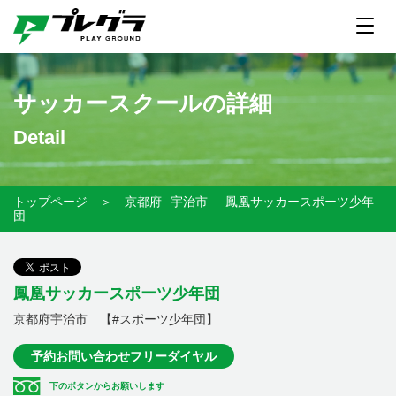
サッカースクールの詳細
Detail
トップページ
＞
京都府
宇治市
鳳凰サッカースポーツ少年
団
鳳凰サッカースポーツ少年団
京都府宇治市 【#スポーツ少年団】
予約お問い合わせフリーダイヤル
下のボタンからお願いします