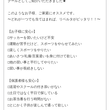
クールとしてご紹介いただきました★
このようなお子様、ご家庭にオススメです。
〜どれが一つでも当てはまれば、リベルタがピッタリ！！〜
【お子様に安心♪】
□サッカーを習いたいけど不安
□運動が苦手だけど、スポーツをやらせてみたい
□楽しくスポーツをやりたい
□あいさつ/礼儀/言葉遣いを身に付けて欲しい
□他の習い事と平行してやりたい
□習い事が長続きしない
【保護者様も安心♪】
□送迎やスクールの付き添いがない
□土日ではなく平日で探している
□お茶当番を行う時間がない
□とにかく子供が楽しんで通って欲しい